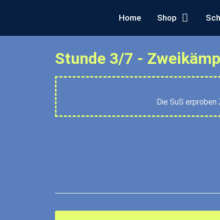
Home
Shop
Sch
Stunde 3/7 - Zweikämpf
Die SuS erproben 