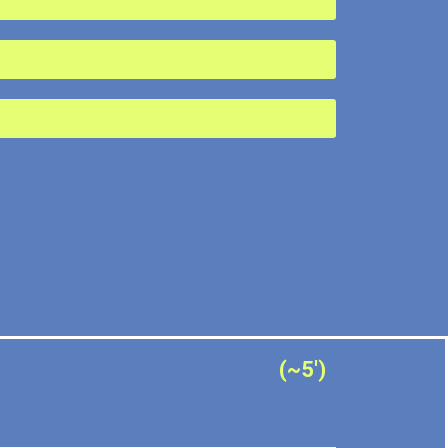
(~5')