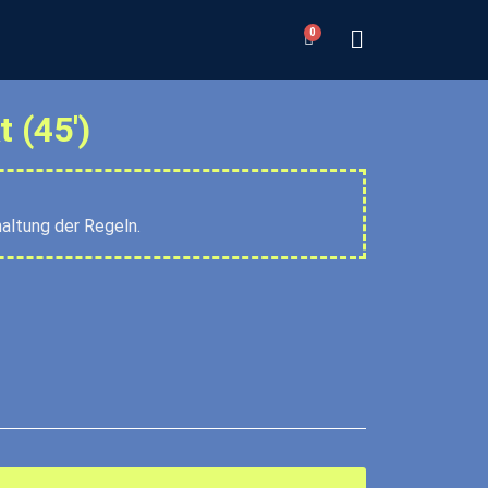
0
 (45')
altung der Regeln.