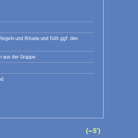
egeln und Rituale und füllt ggf. den
n aus der Gruppe.
nd.
(~5')