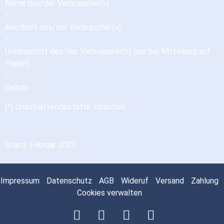
Name des/der Verbraucher(s)
–
Anschrift des/der Verbraucher(s)
–
Unterschrift des/der Verbraucher(s) (nur bei Mitteilung auf
Papier)
–
Datum
(*) Unzutreffendes bitte streichen.
Stand: Februar 2023
Impressum
Datenschutz
AGB
Wideruf
Versand
Zahlung
Cookies verwalten