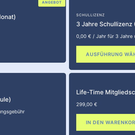
ANGEBOT
SCHULLIZENZ
Monat)
3 Jahre Schullizenz
0,00
€
/ Jahr für 3 Jahre
AUSFÜHRUNG WÄ
Life-Time Mitglieds
ule)
299,00
€
ungsgebühr
IN DEN WARENKO